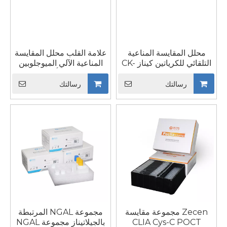
محلل المقايسة المناعية
علامة القلب محلل المقايسة
التلقائي للكرياتين كيناز CK-
المناعية الآلي الميوجلوبين
MB في كاشف التشخيص
MYO طقم التألق الكيميائي
في المختبر
CLIA كاشف التشخيص
رسالتك
رسالتك
Zecen مجموعة مقايسة
مجموعة NGAL المرتبطة
CLIA Cys-C POCT
بالجيلاتيناز مجموعة NGAL