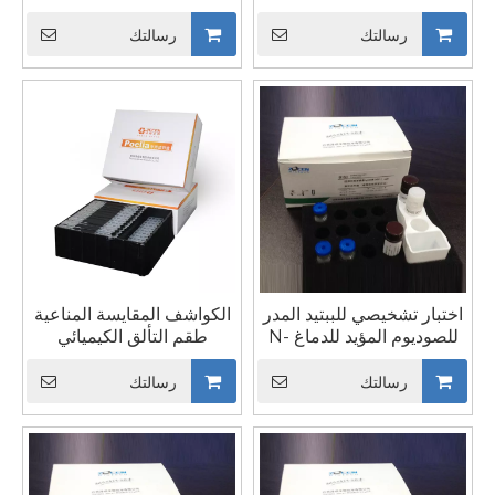
مجموعة اختبار Cystatin C
للكشف عن العدلات
الكواشف المقايسة المناعية
مجموعة Lipocalin لكاشف
رسالتك
رسالتك
عالية اللمعان الكيميائي
Lipocalin المرتبط
بالجيلاتيناز IVD
اختبار تشخيصي للببتيد المدر
الكواشف المقايسة المناعية
للصوديوم المؤيد للدماغ N-
طقم التألق الكيميائي
terminal علامات القلب
مقايسة β2-MG وظيفة
NT-proBNP محلل
الكلى الكواشف IVD +
رسالتك
رسالتك
المقايسة المناعية الآلي
المعايرات + التحكم