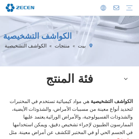
الاستدامة
تحميل
التعليمات
محلل المقايسة المناعية الكيميائية
محلل المقايسة المناعية POCT
محلل الكيمياء الحيوية
الكواشف التشخيصية
غسالة الأطباق الدقيقة
الكواشف التشخيصية
بيت
»
منتجات
»
الكواشف التشخيصية
فئة المنتج
الكواشف التشخيصية
هي مواد كيميائية تستخدم في المختبرات
لتحديد أنواع معينة من مسببات الأمراض، والشذوذات الأيضية،
والشذوذات الفسيولوجية، والأمراض الوراثية.يعتمد عليها
الممارسون الطبيون لإجراء تشخيص دقيق، ويمكن استخدامها
في الجسم الحي أو في المختبر للكشف عن أمراض معينة. مثل