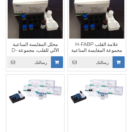
علامة القلب H-FABP
محلل المقايسة المناعية
مجموعة المقايسة المناعية
الآلي للقلب، مجموعة D-
الكيميائية نوع القلب كاشف
Dimer التشخيصية السريرية
تشخيص البروتين المرتبط
رسالتك
رسالتك
بالأحماض الدهنية