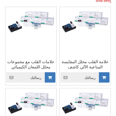
الغدة الدرقية، وعلامات الورم، وعلامات القلب، والالتهاب،
अधिकं दर्शयतु
والخصوبة...
علامة القلب محلل المقايسة
علامات القلب مع مجموعات
المناعية الآلي كاشف
محلل اللمعان الكيميائي
الهوموسيستين HCY
للببتيد الناتريوتريك BNP من
CTnI/MYO/CK-MB/NT-
النوع B
رسالتك
رسالتك
Pro-BNP/D-
Dimer/BNP/HCY Kit