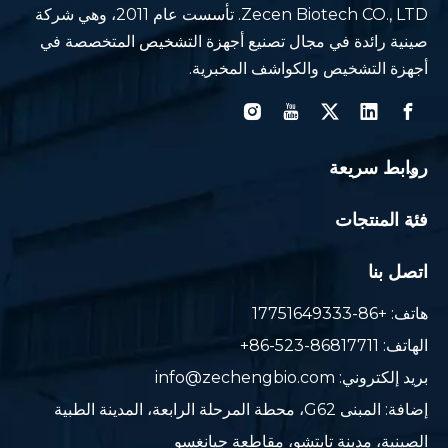
Zecen Biotech CO., LTD. تأسست عام 2011، وهي شركة
صينية رائدة في مجال تصنيع أجهزة التشخيص المتخصصة في
أجهزة التشخيص والكواشف المخبرية.
روابط سريعة
فئة المنتجات
اتصل بنا
هاتف: +86-17751649333
الهاتف: 86817711-523-86+
بريد إلكتروني:
info@zechengbio.com
إضافة: المبنى G62، محطة المرحلة الرابعة، المدينة الطبية
الصينية، مدينة تايتشو، مقاطعة جيانغسو