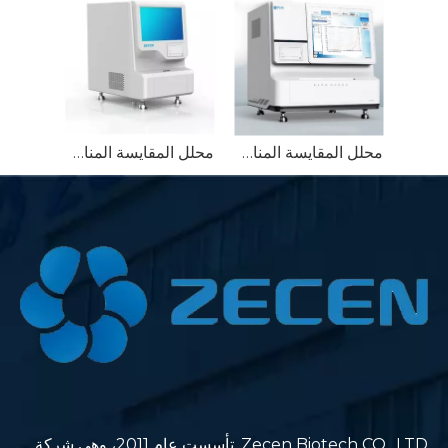
محلل المقايسة المناعية للتألق الكيميائي في POCT بغرفة مزدوجة 16 قناة، 64 اختبارًا في الساعة
محلل المقايسة المناعية للكشف السريع عن اللمعان الكيميائي ذو 8 قنوات في POCT
Zecen Biotech CO., LTD. تأسست عام 2011، وهي شركة